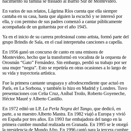
nacimiento su familia se trasladó al Barrio Sur de Montevideo.
En varios de sus relatos, Lágrima Ríos cuenta que ella siempre
cantaba en su casa, hasta que alguien la escuchó y se interesó por
ella, y con permiso de sus padres comenzó a cantar públicamente
acompañada de un guitarrista por el año 1945.
Ya en el inicio de su carrera profesional como artista, formó parte del
grupo Brindis de Sala, en el cual interpretaba canciones a capella.
En 1956 ganó un concurso de canto en una emisora de
Montevideo, hecho que la transformó en vocalista de la orquesta de
Orosmán “Gato” Fernández. Sin embargo, perdió su trabajo por ser
una mujer “negra”. Esto se repetiría en otras ocasiones a lo largo de
su vida y trayectoria artística.
Fue la primera cantante uruguaya y afrodescendiente que actuó en
París, en La Sorbona, y también lo hizo en Madrid y Londres. Tuvo
presentaciones con Celia Cruz, Aníbal Troilo, Roberto Goyeneche,
Héctor Mauré y Alberto Castillo.
En 1972 editó un LP,
La Perla Negra del Tango
, que dedicó, en
parte, a su maestro Alberto Mastra. En 1982 viajó a Europa y vivió
en España por tres años. En 1993 fue embajadora del tango en la
primera cumbre mundial realizada en Granada. En 1995 se le otorgó
la presidencia de Mundo Afro. En 1996 cantó para la tercera cumbre