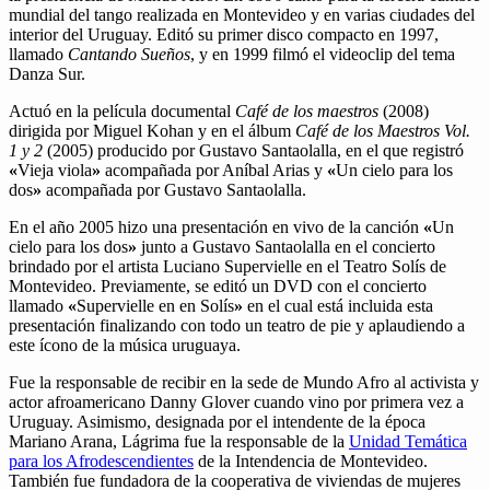
mundial del tango realizada en Montevideo y en varias ciudades del
interior del Uruguay. Editó su primer disco compacto en 1997,
llamado
Cantando Sueños
, y en 1999 filmó el videoclip del tema
Danza Sur.
Actuó en la película documental
Café de los maestros
(2008)
dirigida por Miguel Kohan y en el álbum
Café de los Maestros Vol.
1 y 2
(2005) producido por Gustavo Santaolalla, en el que registró
«
Vieja viola
»
acompañada por Aníbal Arias y
«
Un cielo para los
dos
»
acompañada por Gustavo Santaolalla.
En el año 2005 hizo una presentación en vivo de la canción
«
Un
cielo para los dos
»
junto a Gustavo Santaolalla en el concierto
brindado por el artista Luciano Supervielle en el Teatro Solís de
Montevideo. Previamente, se editó un DVD con el concierto
llamado
«
Supervielle en en Solís
»
en el cual está incluida esta
presentación finalizando con todo un teatro de pie y aplaudiendo a
este ícono de la música uruguaya.
Fue la responsable de recibir en la sede de Mundo Afro al activista y
actor afroamericano Danny Glover cuando vino por primera vez a
Uruguay. Asimismo, designada por el intendente de la época
Mariano Arana, Lágrima fue la responsable de la
Unidad Temática
para los Afrodescendientes
de la Intendencia de Montevideo.
También fue fundadora de la cooperativa de viviendas de mujeres